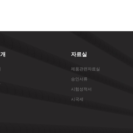
소개
자료실
개
제품관련자료실
승인서류
표
시험성적서
시국세