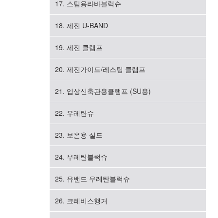
17. 스팀용라바블럭슈
18. 제진 U-BAND
19. 제진 클램프
20. 제진가이드/레스팅 클램프
21. 입상신축관용클램프 (SU용)
22. 우레탄슈
23. 보온용 실드
24. 우레탄블럭슈
25. 유밴드 우레탄블럭슈
26. 크레비스행거