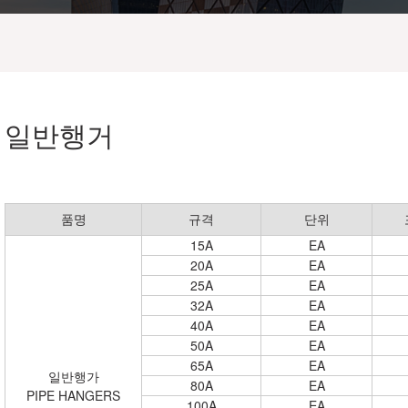
일반행거
품명
규격
단위
15A
EA
20A
EA
25A
EA
32A
EA
40A
EA
50A
EA
65A
EA
일반행가
80A
EA
PIPE HANGERS
100A
EA