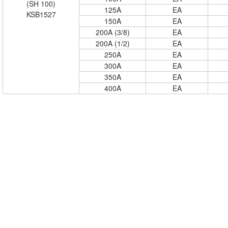
(SH 100)
125A
EA
KSB1527
150A
EA
200A (3/8)
EA
200A (1/2)
EA
250A
EA
300A
EA
350A
EA
400A
EA