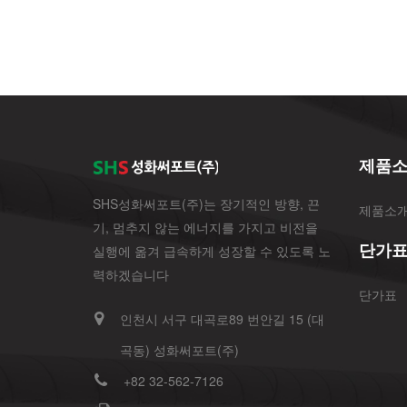
제품
SHS성화써포트(주)는 장기적인 방향, 끈
제품소
기, 멈추지 않는 에너지를 가지고 비전을
단가
실행에 옮겨 급속하게 성장할 수 있도록 노
력하겠습니다
단가표
인천시 서구 대곡로89 번안길 15 (대
곡동) 성화써포트(주)
+82 32-562-7126