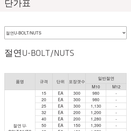
단가표
절연U-BOLT/NUTS
일반절연
품명
규격
단위
포장갯수
M10
M12
15
EA
300
980
-
20
EA
300
980
-
25
EA
300
1,130
-
32
EA
200
1,200
-
40
EA
200
1,280
-
50
EA
150
1,390
-
절연 U-