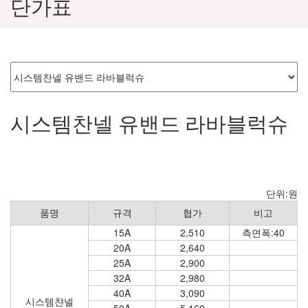
단가표
시스템찬넬 유밴드 라바블럭슈
단위:원
품명
규격
협가
비고
15A
2,510
측면폭:40
20A
2,640
25A
2,900
32A
2,980
40A
3,090
시스템챤넬
50A
5,160