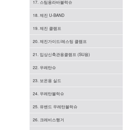
17. 스팀용라바블럭슈
18. 제진 U-BAND
19. 제진 클램프
20. 제진가이드/레스팅 클램프
21. 입상신축관용클램프 (SU용)
22. 우레탄슈
23. 보온용 실드
24. 우레탄블럭슈
25. 유밴드 우레탄블럭슈
26. 크레비스행거