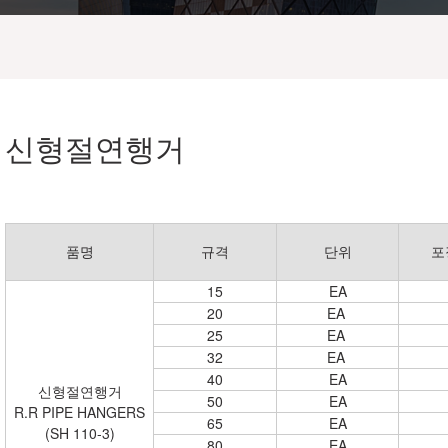
신형절연행거
품명
규격
단위
포
15
EA
20
EA
25
EA
32
EA
40
EA
신형절연행거
50
EA
R.R PIPE HANGERS
65
EA
(SH 110-3)
80
EA