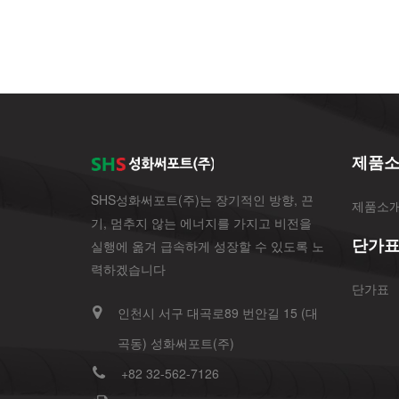
제품
SHS성화써포트(주)는 장기적인 방향, 끈
제품소
기, 멈추지 않는 에너지를 가지고 비전을
단가
실행에 옮겨 급속하게 성장할 수 있도록 노
력하겠습니다
단가표
인천시 서구 대곡로89 번안길 15 (대
곡동) 성화써포트(주)
+82 32-562-7126