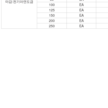
마감:전기아연도금
100
EA
125
EA
150
EA
200
EA
250
EA