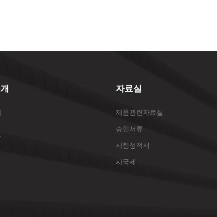
소개
자료실
개
제품관련자료실
승인서류
표
시험성적서
시국세